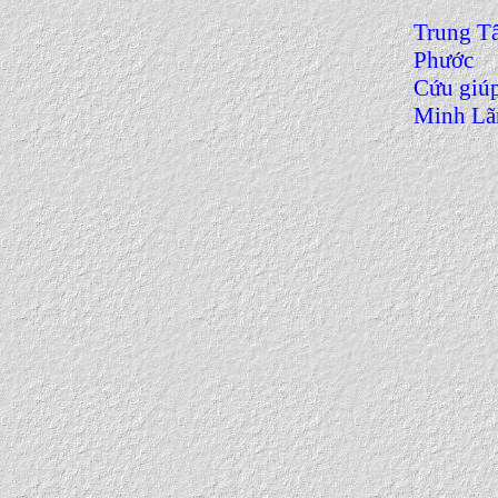
Trung T
Phước
Cứu giú
Minh L