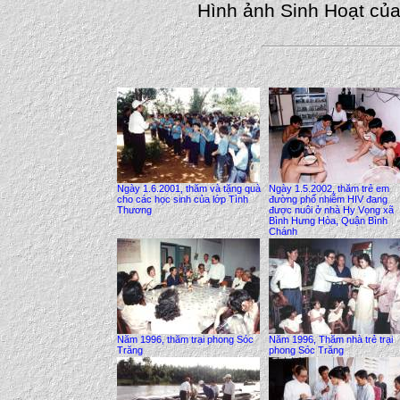
Hình ảnh Sinh Hoạt củ
Ngày 1.6.2001, thăm và tặng quà
Ngày 1.5.2002, thăm trẻ em
cho các học sinh của lớp Tình
đường phố nhiễm HIV đang
Thương
được nuôi ở nhà Hy Vọng xã
Bình Hưng Hòa, Quận Bình
Chánh
Năm 1996, thăm trại phong Sóc
Năm 1996, Thăm nhà trẻ trại
Trăng
phong Sóc Trăng