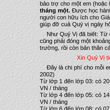
bảo trợ cho một em (hoặc
tháng một.
Được học hành
người con hữu ích cho Giá
giúp đỡ cuả Quý vị ngày h
Như Quý Vị đã biết: Từ đ
cũng phải đóng một khoảng 
trường, rồi còn bản thân c
Xin Quý Vị ti
Đây là chi phí cho mỗi e
2002)
Từ lớp 1 đến lớp 03: có 2
VN / tháng
Từ lớp 4 đến lớp 05: có 1
VN / tháng
Từ lớp 6 đến lớp 08: có 0