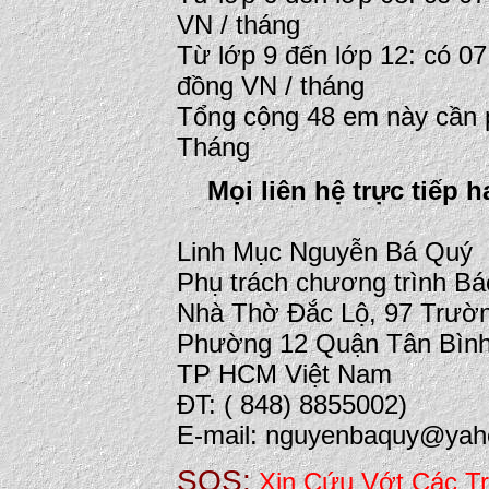
VN / tháng
Từ lớp 9 đến lớp 12: có 07
đồng VN / tháng
Tổng cộng 48 em này cần p
Tháng
Mọi liên hệ trực tiếp h
Linh Mục Nguyễn Bá Quý
Phụ trách chương trình Bác
Nhà Thờ Đắc Lộ, 97 Trườ
Phường 12 Quận Tân Bìn
TP HCM Việt Nam
ĐT: ( 848) 8855002)
E-mail: nguyenbaquy@ya
SOS:
Xin Cứu Vớt Các T